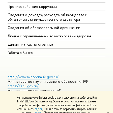
Противодействие коррупции
Ц
Сведения о доходах, расходах, об имуществе и
Б
обязательствах имущественного характера
О
Сведения об образовательной организации
О
Людям с ограниченными возможностями здоровья
Единая платежная страница
Работа в Вышке
http://www.minobrnauki.gov.ru/
Министерство науки и высшего образования РФ
https://edu.gov.ru/
Министерство просвещения РФ
https://elearning.hse.ru/mooc
Мы используем файлы cookies для улучшения работы сайта
Массовые открытые онлайн-курсы
НИУ ВШЭ и большего удобства его использования. Более
подробную информацию об использовании файлов cookies
можно найти
здесь
, наши правила обработки персональных
данных –
здесь
. Продолжая пользоваться сайтом, вы