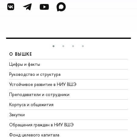
О ВЫШКЕ
Цифры и факты
Л
Руководство и структура
Д
Устойчивое развитие в НИУ ВШЭ
О
Преподаватели и сотрудники
П
Корпуса и общежития
ы
Закупки
П
Обращения граждан в НИУ ВШЭ
А
Фонд целевого капитала
Д