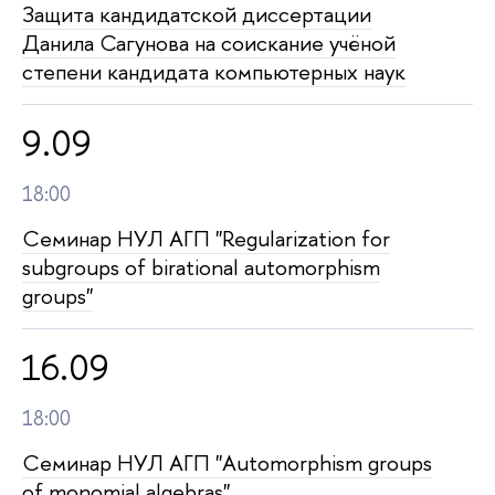
Защита кан­ди­дат­ской диссертации
Данила Сагунова на соискание учёной
степени кандидата компьютерных наук
9.09
18:00
Семинар НУЛ АГП "Regularization for
subgroups of birational automorphism
groups"
16.09
18:00
Семинар НУЛ АГП "Automorphism groups
of monomial algebras"