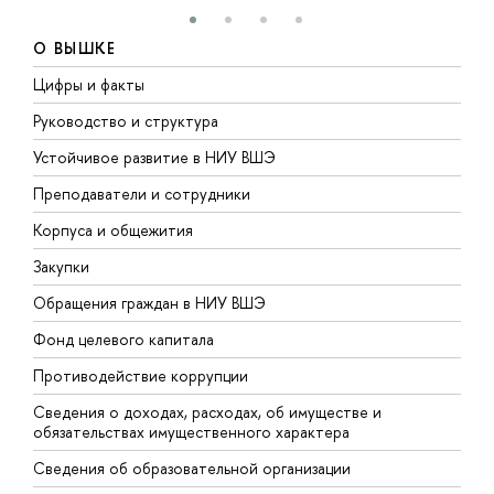
О ВЫШКЕ
Цифры и факты
Л
Руководство и структура
Д
Устойчивое развитие в НИУ ВШЭ
О
Преподаватели и сотрудники
П
Корпуса и общежития
В
Закупки
П
Обращения граждан в НИУ ВШЭ
А
Фонд целевого капитала
Д
Противодействие коррупции
Ц
Сведения о доходах, расходах, об имуществе и
Б
обязательствах имущественного характера
О
Сведения об образовательной организации
О