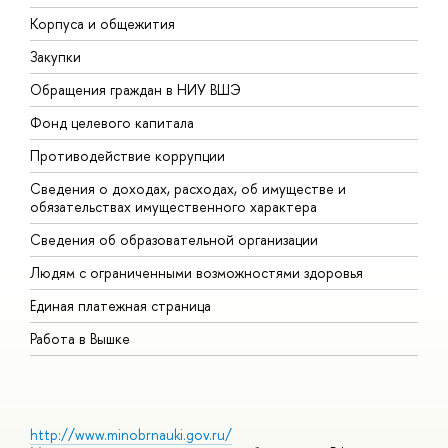
Корпуса и общежития
В
Закупки
П
Обращения граждан в НИУ ВШЭ
А
Фонд целевого капитала
Д
Противодействие коррупции
Ц
Сведения о доходах, расходах, об имуществе и
Б
обязательствах имущественного характера
О
Сведения об образовательной организации
О
Людям с ограниченными возможностями здоровья
Единая платежная страница
Работа в Вышке
http://www.minobrnauki.gov.ru/