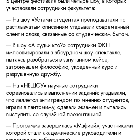
В центре фестиваля были четыре шоу, в которых
участвовали сотрудники факультета:
На шоу «Устами студента» преподаватели по
расплывчатым описаниям угадывали современный
сленг и слова, связанные со студенческим бытом.
В шоу «А судьи кто?» сотрудники ФКН
импровизировали в абсурдном шоу-спектакле,
пытаясь разобраться в запутанном кейсе,
затронувшем философию, украденный курс и
разрушенную дружбу.
На «НЕШОУ» научные сотрудники
соревновались в выполнении заданий: угадывали,
что является антитрендом по мнению студентов,
играли в пантомиму, сдавали экзамен и пытались
выступить со случайной презентацией.
Программа завершилась «Мафией», участниками
которой стали академические руководители и
заведующие лабораторий.