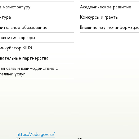
в магистратуру
Академическое развитие
нтура
Конкурсы и гранты
ительное образование
Внешние научно-информаци
развития карьеры
-инкубатор ВШЭ
вательные партнерства
ая связь и взаимодействие с
телями услуг
https://edu.gov.ru/