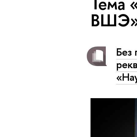
Тема 
ВШЭ
Без 
рекв
«На