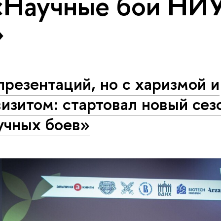
«Научные бои НИ
»
презентаций, но с харизмой и
изитом: стартовал новый сез
учных боев»