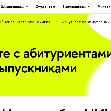
Школьникам
Студентам
Выпускникам
Учител
 «Высшая школа экономики»
Факультет компьютерных
те с абитуриентами
выпускниками