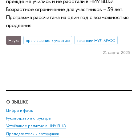
прежде не учились и не работали в НИУ ВШЭ.
Возрастное ограничение для участников – 39 лет.
Программа рассчитана на один год с возможностью
продления.
Наука
приглашение к участию
вакансии НУЛ МУСС
21 марта 2025
О ВЫШКЕ
ОБ
Цифры и факты
Ли
Руководство и структура
Дов
Устойчивое развитие в НИУ ВШЭ
Ол
Преподаватели и сотрудники
При