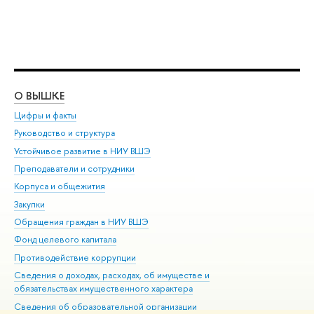
О ВЫШКЕ
ОБ
Цифры и факты
Ли
Руководство и структура
Дов
Устойчивое развитие в НИУ ВШЭ
Ол
Преподаватели и сотрудники
При
Корпуса и общежития
Вы
Закупки
При
Обращения граждан в НИУ ВШЭ
Ас
Фонд целевого капитала
До
Противодействие коррупции
Цен
Сведения о доходах, расходах, об имуществе и
Би
обязательствах имущественного характера
Об
Сведения об образовательной организации
Обр