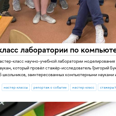
класс лаборатории по компьют
астер-класс научно-учебной лаборатории моделирования
укам, который провёл стажёр-исследователь Григорий Бук
5 школьников, заинтересованных компьютерными науками 
мастер-классы
репортаж о событии
мастер-класс
стажеры