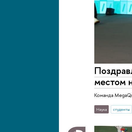
Поздрав
местом н
Команда MegaQua
Наука
студенты