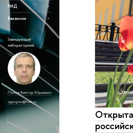
РИД
Вакансии
Заведующий
лабораторией
Попов Виктор Юрьевич
vypopov@hse.ru
Открыта
российс