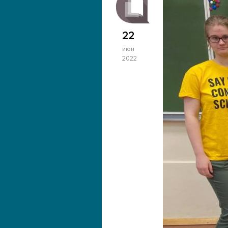
22
июн
2022