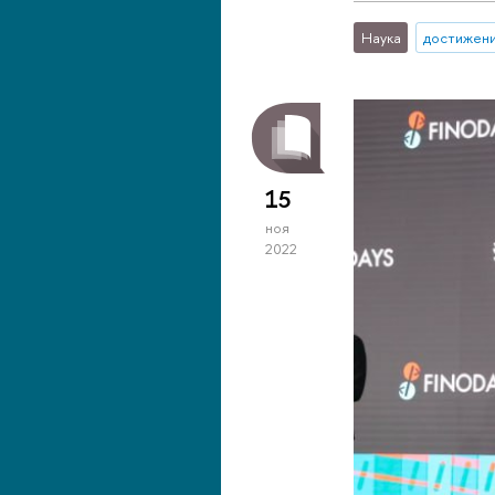
Наука
достижен
15
ноя
2022