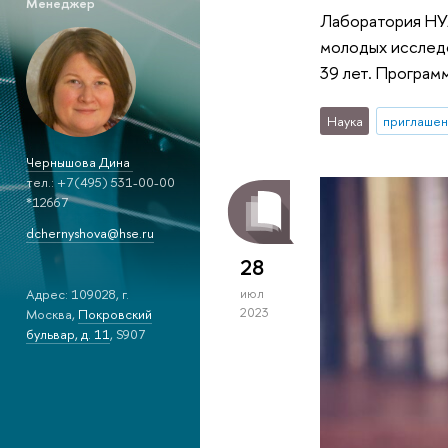
Менеджер
Лаборатория НУ
молодых исследо
39 лет. Програм
Наука
приглашен
Чернышова Дина
тел.: +7(495) 531-00-00
*12667
dchernyshova@hse.ru
28
Адрес: 109028, г.
июл
2023
Москва,
Покровский
бульвар, д. 11
, S907