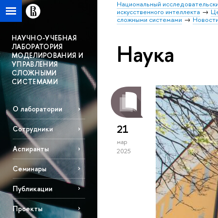
Национальный исследовательски
искусственного интеллекта
Це
сложными системами
Новост
НАУЧНО-УЧЕБНАЯ
Наука
ЛАБОРАТОРИЯ
МОДЕЛИРОВАНИЯ И
УПРАВЛЕНИЯ
СЛОЖНЫМИ
СИСТЕМАМИ
О лаборатории
21
Сотрудники
мар
Аспиранты
2025
Семинары
Публикации
Проекты