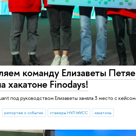
ляем команду Елизаветы Петяе
а хакатоне Finodays!
nt под руководством Елизаветы заняла 3 место с кейсом
репортаж о событии
стажеры НУЛ МУСС
хакатоны