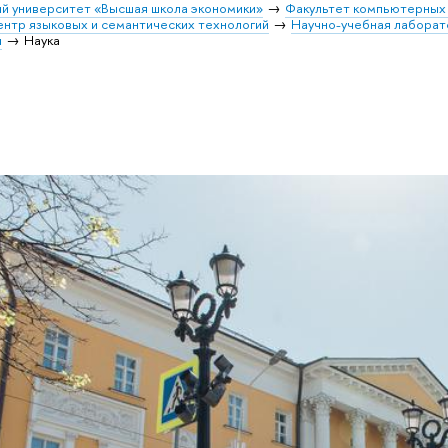
й университет «Высшая школа экономики»
Факультет компьютерных 
нтр языковых и семантических технологий
Научно-учебная лаборат
и
Наука