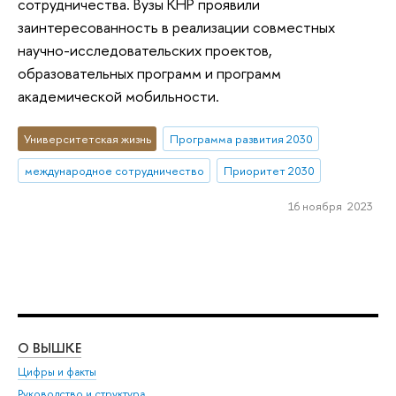
сотрудничества. Вузы КНР проявили
заинтересованность в реализации совместных
научно-исследовательских проектов,
образовательных программ и программ
академической мобильности.
Университетская жизнь
Программа развития 2030
международное сотрудничество
Приоритет 2030
16 ноября 2023
О ВЫШКЕ
ОБ
Цифры и факты
Ли
Руководство и структура
Дов