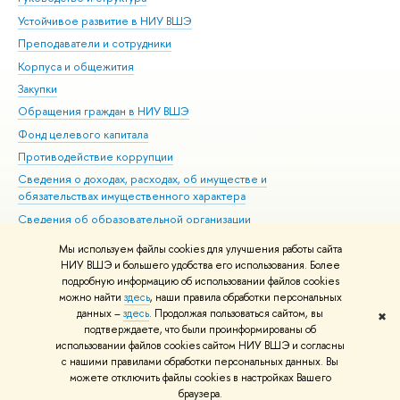
Устойчивое развитие в НИУ ВШЭ
Ол
Преподаватели и сотрудники
При
Корпуса и общежития
Вы
Закупки
При
Обращения граждан в НИУ ВШЭ
Ас
Фонд целевого капитала
До
Противодействие коррупции
Цен
Сведения о доходах, расходах, об имуществе и
Би
обязательствах имущественного характера
Об
Сведения об образовательной организации
Обр
Людям с ограниченными возможностями здоровья
Мы используем файлы cookies для улучшения работы сайта
Единая платежная страница
НИУ ВШЭ и большего удобства его использования. Более
подробную информацию об использовании файлов cookies
Работа в Вышке
можно найти
здесь
, наши правила обработки персональных
данных –
здесь
. Продолжая пользоваться сайтом, вы
✖
Редактору
подтверждаете, что были проинформированы об
© НИУ ВШЭ 1993–2026
Адреса и контакты
Условия использования
использовании файлов cookies сайтом НИУ ВШЭ и согласны
с нашими правилами обработки персональных данных. Вы
материалов
Политика конфиденциальности
Карта сайта
можете отключить файлы cookies в настройках Вашего
Шрифты HSE Sans и HSE Slab разработаны в
Школе дизайна НИУ ВШЭ
браузера.