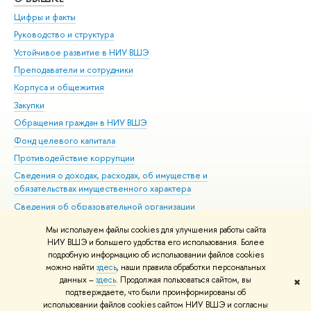
Цифры и факты
Ли
Руководство и структура
Дов
Устойчивое развитие в НИУ ВШЭ
Ол
Преподаватели и сотрудники
При
Корпуса и общежития
Вы
Закупки
При
Обращения граждан в НИУ ВШЭ
Ас
Фонд целевого капитала
До
Противодействие коррупции
Цен
Сведения о доходах, расходах, об имуществе и
Би
обязательствах имущественного характера
Об
Сведения об образовательной организации
Обр
Людям с ограниченными возможностями здоровья
Мы используем файлы cookies для улучшения работы сайта
Единая платежная страница
НИУ ВШЭ и большего удобства его использования. Более
подробную информацию об использовании файлов cookies
Работа в Вышке
можно найти
здесь
, наши правила обработки персональных
данных –
здесь
. Продолжая пользоваться сайтом, вы
✖
Редактору
подтверждаете, что были проинформированы об
© НИУ ВШЭ 1993–2026
Адреса и контакты
Условия использования
использовании файлов cookies сайтом НИУ ВШЭ и согласны