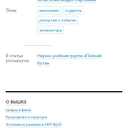
Темы
выпускники
студенты
репортаж о событии
аспирантура
Научно-учебная группа «Поймай
В статье
упомянуты
бота»
О ВЫШКЕ
ОБ
Цифры и факты
Ли
Руководство и структура
Дов
Устойчивое развитие в НИУ ВШЭ
Ол