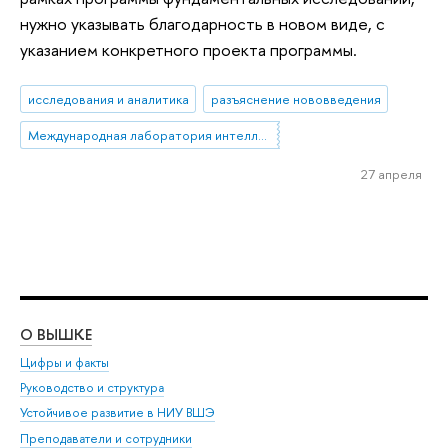
нужно указывать благодарность в новом виде, с
указанием конкретного проекта программы.
исследования и аналитика
разъяснение нововведения
Международная лаборатория интеллектуальных систем и структурного анализа
27 апреля
О ВЫШКЕ
ОБ
Цифры и факты
Ли
Руководство и структура
Дов
Устойчивое развитие в НИУ ВШЭ
Ол
Преподаватели и сотрудники
При