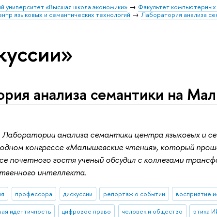
й университет «Высшая школа экономики»
Факультет компьютерных 
нтр языковых и семантических технологий
Лаборатория анализа се
куссии»
ория анализа семантики на Ма
Лаборатории анализа семантики центра языковых и се
родном конгрессе «Малышевские чтения», который прош
се почетного гостя ученый обсудил с коллегами трансф
ственного интеллекта.
ия
профессора
дискуссии
репортаж о событии
восприятие и
ая идентичность
цифровое право
человек и общество
этика И