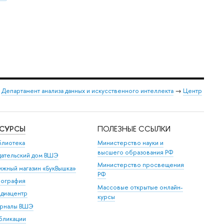
→
Департамент анализа данных и искусственного интеллекта
→
Центр
ЕСУРСЫ
ПОЛЕЗНЫЕ ССЫЛКИ
блиотека
Министерство науки и
высшего образования РФ
дательский дом ВШЭ
Министерство просвещения
ижный магазин «БукВышка»
РФ
пография
Массовые открытые онлайн-
диацентр
курсы
рналы ВШЭ
бликации