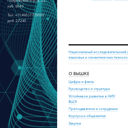
Покровский б-р, д. 11,
каб. S940
Тел: +7(495)7729590
доб. 27245
Национальный исследовательский 
языковых и семантических техноло
О ВЫШКЕ
Цифры и факты
Руководство и структура
Устойчивое развитие в НИУ
ВШЭ
Преподаватели и сотрудники
Корпуса и общежития
Закупки