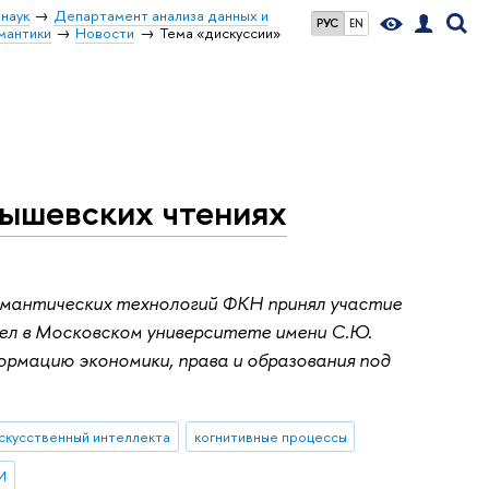
наук
Департамент анализа данных и
РУС
EN
мантики
Новости
Тема «дискуссии»
лышевских чтениях
мантических технологий ФКН принял участие
ел в Московском университете имени С.Ю.
ормацию экономики, права и образования под
скусственный интеллекта
когнитивные процессы
И