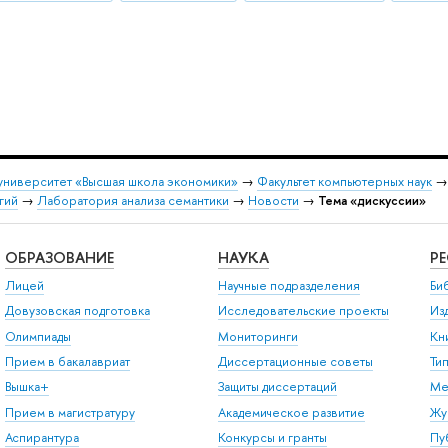
университет «Высшая школа экономики»
→
Факультет компьютерных наук
гий
→
Лаборатория анализа семантики
→
Новости
→
Тема «дискуссии»
ОБРАЗОВАНИЕ
НАУКА
Р
Лицей
Научные подразделения
Би
Довузовская подготовка
Исследовательские проекты
Из
Олимпиады
Мониторинги
Кн
Прием в бакалавриат
Диссертационные советы
Ти
Вышка+
Защиты диссертаций
Ме
Прием в магистратуру
Академическое развитие
Жу
Аспирантура
Конкурсы и гранты
Пу