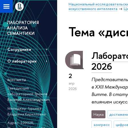
Национальный исследовательски
искусственного интеллекта
Це
ЛАБОРАТОРИЯ
Тема «дис
АНАЛИЗА
СЕМАНТИКИ
Сотрудники
Лаборат
О лаборатории
2026
2
Представитель 
КОНТАКТЫ
апр
в XXII Междуна
Заведующий
2026
Витте. В стату
лабораторией:
Громов
Василий Александрович
влиянием искус
Менеджер: Гурьева
Владлена Кирилловна
Наука
достижен
Адрес: 109028,
конгресс
цифров