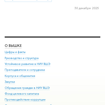
30 декабря 2025
О ВЫШКЕ
ОБ
Цифры и факты
Ли
Руководство и структура
Дов
Устойчивое развитие в НИУ ВШЭ
Ол
Преподаватели и сотрудники
При
Корпуса и общежития
Вы
Закупки
При
Обращения граждан в НИУ ВШЭ
Ас
Фонд целевого капитала
До
Противодействие коррупции
Цен