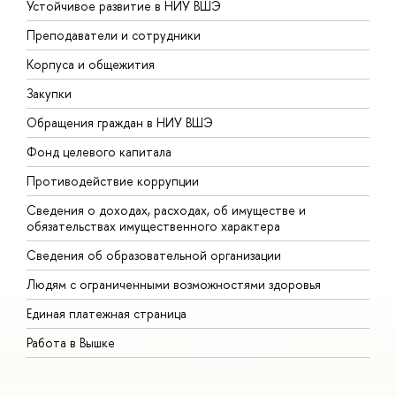
Устойчивое развитие в НИУ ВШЭ
О
Преподаватели и сотрудники
П
Корпуса и общежития
В
Закупки
П
Обращения граждан в НИУ ВШЭ
А
Фонд целевого капитала
Д
Противодействие коррупции
Ц
Сведения о доходах, расходах, об имуществе и
Б
обязательствах имущественного характера
О
Сведения об образовательной организации
О
Людям с ограниченными возможностями здоровья
Единая платежная страница
Работа в Вышке