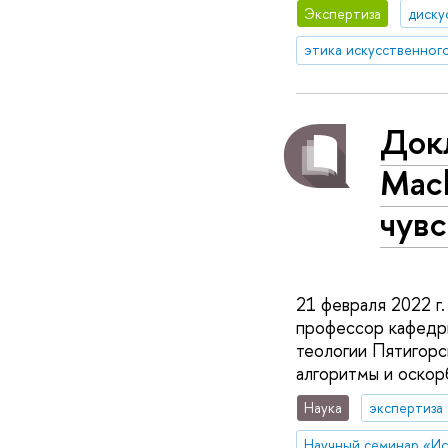
Экспертиза
диску
этика искусственног
Докл
Mac
чувс
21 февраля 2022 г
профессор кафедры
теологии Пятигорск
алгоритмы и оскор
Наука
экспертиза