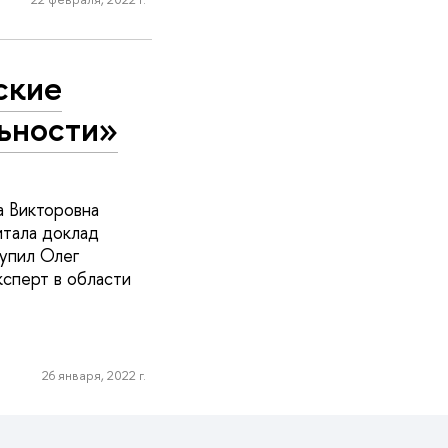
ские
ьности»
а Викторовна
итала доклад
упил Олег
ксперт в области
26 января, 2022 г.