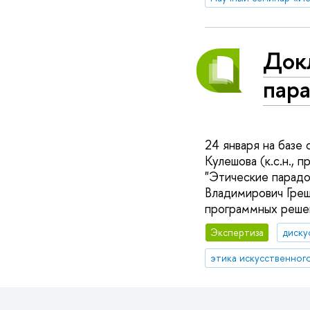
Док
пар
24 января на базе
Кулешова (к.с.н., 
"Этические парадо
Владимирович Греш
программных решен
Экспертиза
диску
этика искусственног