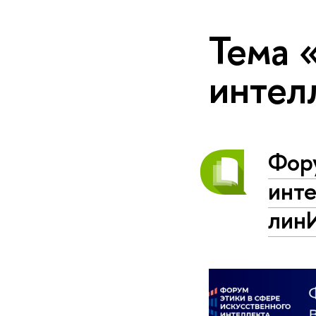
Тема 
интел
Фору
инт
лин