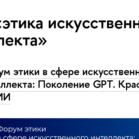
«этика искусствен
лекта»
м этики в сфере искусствен
еллекта: Поколение GPT. Кра
ИИ