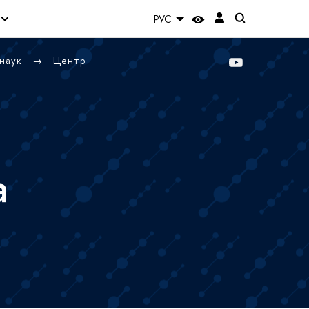
РУС
 наук
Центр
а