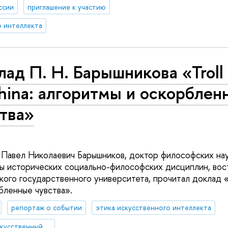
ссии
приглашение к участию
о интеллекта
ад П. Н. Барышникова «Troll
hina: алгоритмы и оскорблен
тва»
. Павел Николаевич Барышников, доктор философских нау
 исторических социально-философских дисциплин, вос
ого государственного университета, прочитал доклад «T
бленные чувства».
репортаж о событии
этика искусственного интеллекта
Научный семинар «Искусственный интеллект в мире людей: гуманистические, этические и правовые аспекты развития цифровых технологий»