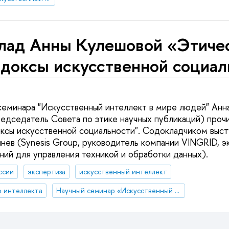
лад Анны Кулешовой «Этиче
адоксы искусственной социал
 семинара "Искусственный интеллект в мире людей" Анн
председатель Совета по этике научных публикаций) проч
ксы искусственной социальности". Содокладчиком выст
нев (Synesis Group, руководитель компании VINGRID, э
ий для управления техникой и обработки данных).
ссии
экспертиза
искусственный интеллект
о интеллекта
Научный семинар «Искусственный интеллект в мире людей: гуманистические, этические и правовые аспекты развития цифровых технологий»