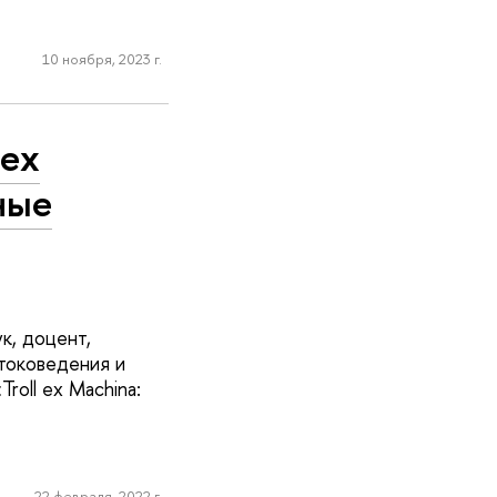
10 ноября, 2023 г.
 ex
ные
к, доцент,
токоведения и
roll ex Machina:
22 февраля, 2022 г.