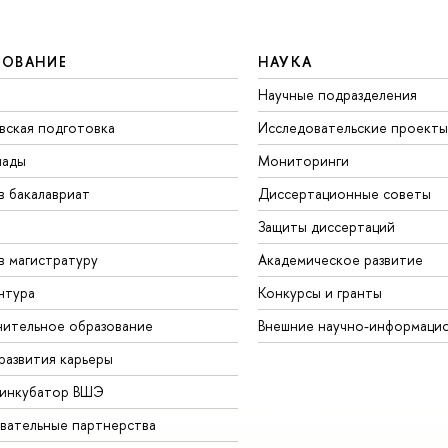
ЗОВАНИЕ
НАУКА
Научные подразделения
вская подготовка
Исследовательские проекты
иады
Мониторинги
в бакалавриат
Диссертационные советы
Защиты диссертаций
в магистратуру
Академическое развитие
нтура
Конкурсы и гранты
ительное образование
Внешние научно-информаци
развития карьеры
-инкубатор ВШЭ
вательные партнерства