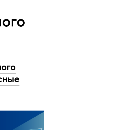
ного
ного
сные