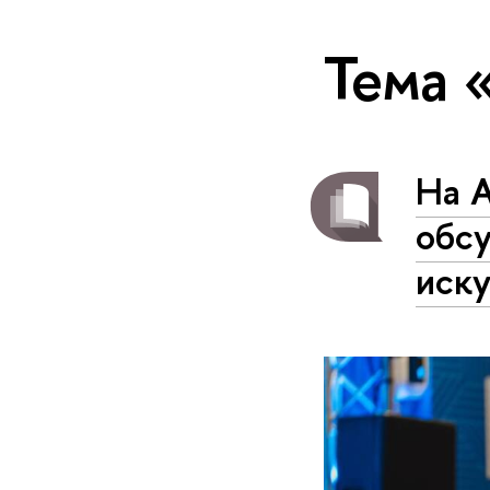
Тема
На 
обс
иску