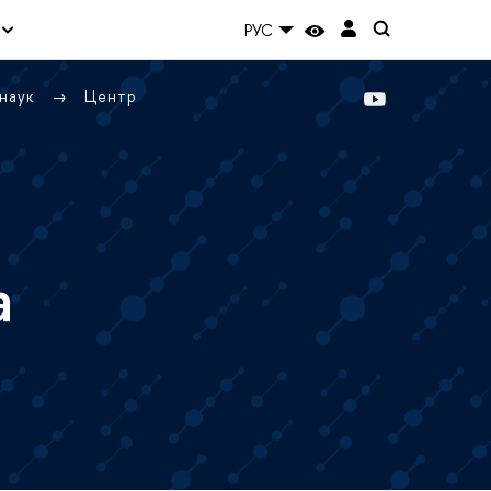
РУС
 наук
Центр
а