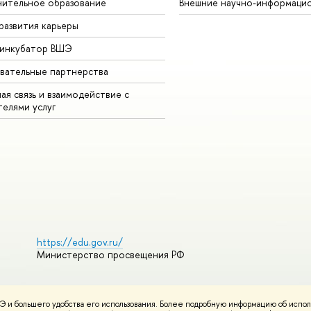
ительное образование
Внешние научно-информаци
развития карьеры
-инкубатор ВШЭ
вательные партнерства
ая связь и взаимодействие с
телями услуг
https://edu.gov.ru/
Министерство просвещения РФ
 и большего удобства его использования. Более подробную информацию об испол
ования материалов
Политика конфиденциальности
Карта сайта