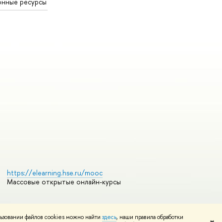
онные ресурсы
https://elearning.hse.ru/mooc
Массовые открытые онлайн-курсы
ьзовании файлов cookies можно найти
здесь
, наши правила обработки
Редактору