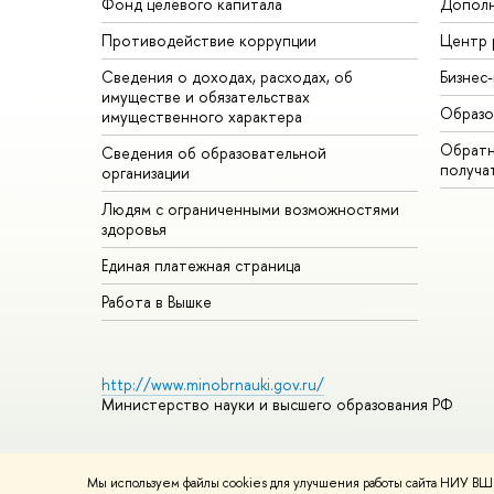
Фонд целевого капитала
Дополн
Противодействие коррупции
Центр 
Сведения о доходах, расходах, об
Бизнес
имуществе и обязательствах
Образо
имущественного характера
Обратн
Сведения об образовательной
получа
организации
Людям с ограниченными возможностями
здоровья
Единая платежная страница
Работа в Вышке
http://www.minobrnauki.gov.ru/
Министерство науки и высшего образования РФ
Мы используем файлы cookies для улучшения работы сайта НИУ ВШЭ
© НИУ ВШЭ 1993–2026
Адреса и контакты
Условия использ