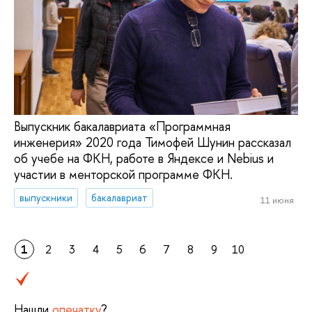
Выпускник бакалавриата «Программная
инженерия» 2020 года Тимофей Шунин рассказал
об учебе на ФКН, работе в Яндексе и Nebius и
участии в менторской программе ФКН.
выпускники
бакалавриат
11 июня
1
2
3
4
5
6
7
8
9
10
Нашли
опечатку
?