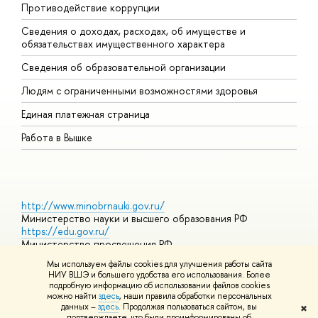
Противодействие коррупции
Ц
Сведения о доходах, расходах, об имуществе и
Б
обязательствах имущественного характера
О
Сведения об образовательной организации
О
Людям с ограниченными возможностями здоровья
Единая платежная страница
Работа в Вышке
http://www.minobrnauki.gov.ru/
Министерство науки и высшего образования РФ
https://edu.gov.ru/
Министерство просвещения РФ
https://elearning.hse.ru/mooc
Мы используем файлы cookies для улучшения работы сайта
Массовые открытые онлайн-курсы
НИУ ВШЭ и большего удобства его использования. Более
подробную информацию об использовании файлов cookies
можно найти
здесь
, наши правила обработки персональных
данных –
здесь
. Продолжая пользоваться сайтом, вы
✖
© НИУ ВШЭ 1993–2026
Адреса и контакты
Условия
подтверждаете, что были проинформированы об