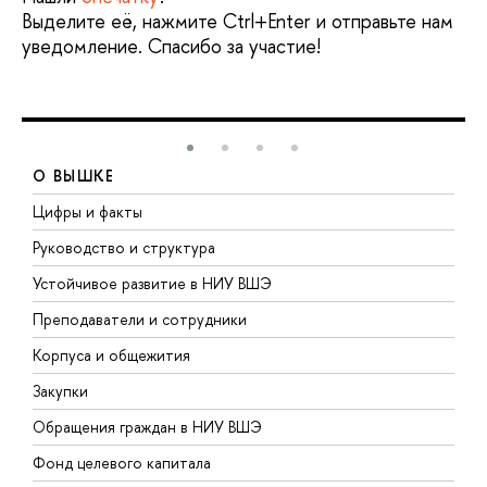
Выделите её, нажмите Ctrl+Enter и отправьте нам
уведомление. Спасибо за участие!
О ВЫШКЕ
Цифры и факты
Л
Руководство и структура
Д
Устойчивое развитие в НИУ ВШЭ
О
Преподаватели и сотрудники
П
Корпуса и общежития
В
Закупки
П
Обращения граждан в НИУ ВШЭ
А
Фонд целевого капитала
Д