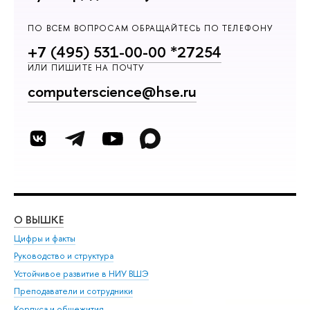
ПО ВСЕМ ВОПРОСАМ ОБРАЩАЙТЕСЬ ПО ТЕЛЕФОНУ
+7 (495) 531-00-00 *27254
ИЛИ ПИШИТЕ НА ПОЧТУ
computerscience@hse.ru
О ВЫШКЕ
ОБ
Цифры и факты
Ли
Руководство и структура
Дов
Устойчивое развитие в НИУ ВШЭ
Ол
Преподаватели и сотрудники
При
Корпуса и общежития
Вы