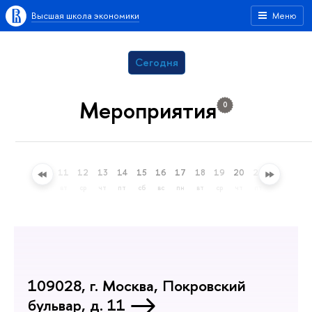
Высшая школа экономики
Меню
Сегодня
Мероприятия
0
8
9
10
11
12
13
14
15
16
17
18
19
20
21
22
23
сб
вс
пн
вт
ср
чт
пт
сб
вс
пн
вт
ср
чт
пт
сб
вс
109028, г. Москва, Покровский
бульвар, д. 11