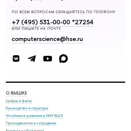
ПО ВСЕМ ВОПРОСАМ ОБРАЩАЙТЕСЬ ПО ТЕЛЕФОНУ
+7 (495) 531-00-00 *27254
ИЛИ ПИШИТЕ НА ПОЧТУ
computerscience@hse.ru
О ВЫШКЕ
ОБ
Цифры и факты
Ли
Руководство и структура
Дов
Устойчивое развитие в НИУ ВШЭ
Ол
Преподаватели и сотрудники
При
Корпуса и общежития
Вы