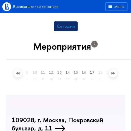
Высшая школа экономики
Меню
Сегодня
Мероприятия
0
6
7
8
9
10
11
12
13
14
15
16
17
18
19
20
21
чт
пт
сб
вс
пн
вт
ср
чт
пт
сб
вс
пн
вт
ср
чт
пт
109028, г. Москва, Покровский
бульвар, д. 11