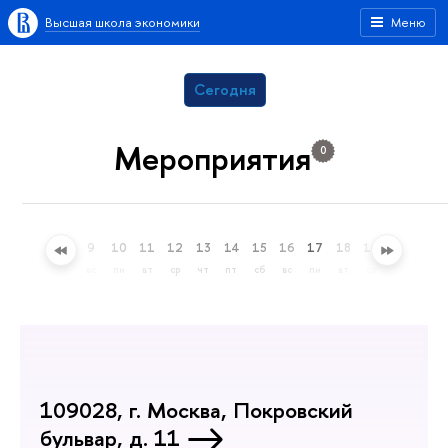
Высшая школа экономики
Меню
Сегодня
Мероприятия
0
6
7
8
9
10
11
12
13
14
15
16
17
18
19
20
21
чт
пт
сб
вс
пн
вт
ср
чт
пт
сб
вс
пн
вт
ср
чт
пт
109028, г. Москва, Покровский
бульвар, д. 11