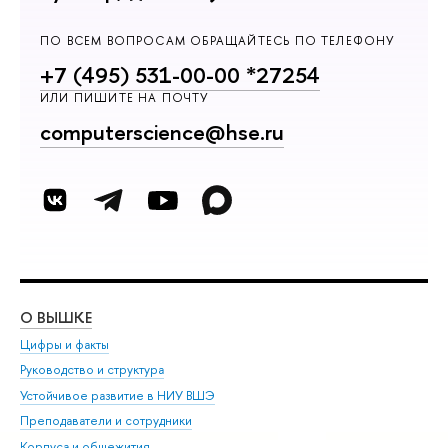
ПО ВСЕМ ВОПРОСАМ ОБРАЩАЙТЕСЬ ПО ТЕЛЕФОНУ
+7 (495) 531-00-00 *27254
ИЛИ ПИШИТЕ НА ПОЧТУ
computerscience@hse.ru
О ВЫШКЕ
ОБ
Цифры и факты
Ли
Руководство и структура
Дов
Устойчивое развитие в НИУ ВШЭ
Ол
Преподаватели и сотрудники
При
Корпуса и общежития
Вы