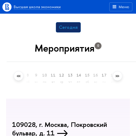
Высшая школа экономики
Меню
Сегодня
Мероприятия
0
5
6
7
8
9
10
11
12
13
14
15
16
17
18
19
20
ср
чт
пт
сб
вс
пн
вт
ср
чт
пт
сб
вс
пн
вт
ср
чт
109028, г. Москва, Покровский
бульвар, д. 11