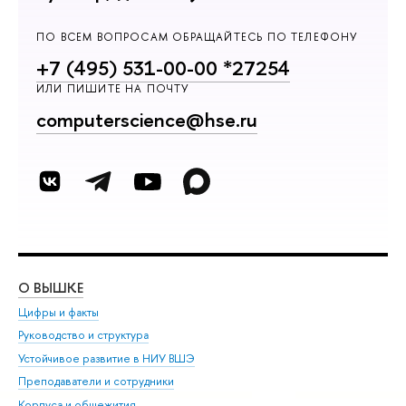
ПО ВСЕМ ВОПРОСАМ ОБРАЩАЙТЕСЬ ПО ТЕЛЕФОНУ
+7 (495) 531-00-00 *27254
ИЛИ ПИШИТЕ НА ПОЧТУ
computerscience@hse.ru
О ВЫШКЕ
ОБ
Цифры и факты
Ли
Руководство и структура
Дов
Устойчивое развитие в НИУ ВШЭ
Ол
Преподаватели и сотрудники
При
Корпуса и общежития
Вы