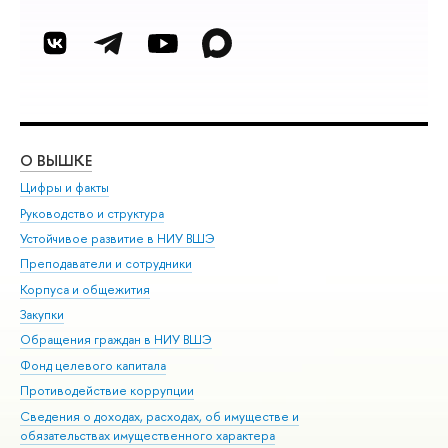
О ВЫШКЕ
ОБ
Цифры и факты
Ли
Руководство и структура
Дов
Устойчивое развитие в НИУ ВШЭ
Ол
Преподаватели и сотрудники
При
Корпуса и общежития
Вы
Закупки
При
Обращения граждан в НИУ ВШЭ
Ас
Фонд целевого капитала
До
Противодействие коррупции
Цен
Сведения о доходах, расходах, об имуществе и
Би
обязательствах имущественного характера
Об