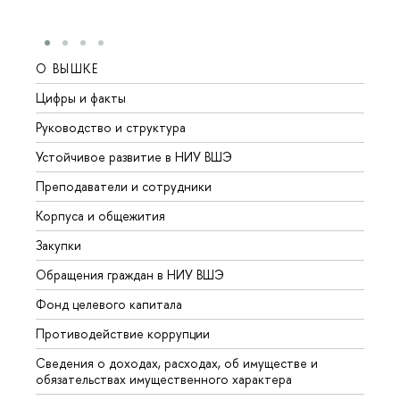
О ВЫШКЕ
ОБР
Цифры и факты
Лице
Руководство и структура
Довуз
Устойчивое развитие в НИУ ВШЭ
Олим
Преподаватели и сотрудники
Прием
Корпуса и общежития
Вышк
Закупки
Прием
Обращения граждан в НИУ ВШЭ
Аспир
Фонд целевого капитала
Допол
Противодействие коррупции
Центр
Сведения о доходах, расходах, об имуществе и
Бизне
обязательствах имущественного характера
Образ