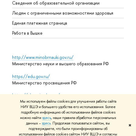
Сведения об образовательной организации
Обрат
Людям с ограниченными возможностями здоровья
Единая платежная страница
Работа в Вышке
http://www.minobrnauki.gov.ru/
Министерство науки и высшего образования РФ
https://edu.gov.ru/
Министерство просвещения РФ
https://elearning.hse.ru/mooc
Массовые открытые онлайн-курсы
Мы используем файлы cookies для улучшения работы сайта
НИУ ВШЭ и большего удобства его использования. Более
подробную информацию об использовании файлов cookies
можно найти
здесь
, наши правила обработки персональных
данных –
здесь
. Продолжая пользоваться сайтом, вы
© НИУ ВШЭ 1993–2026
Адреса и контакты
Условия
✖
подтверждаете, что были проинформированы об
использования материалов
Политика конфиденциальности
использовании файлов cookies сайтом НИУ ВШЭ и согласны
Карта сайта