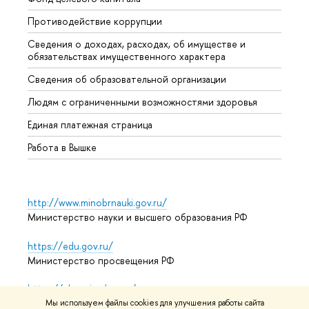
Противодействие коррупции
Центр
Сведения о доходах, расходах, об имуществе и
Бизне
обязательствах имущественного характера
Образ
Сведения об образовательной организации
Обрат
Людям с ограниченными возможностями здоровья
Единая платежная страница
Работа в Вышке
http://www.minobrnauki.gov.ru/
Министерство науки и высшего образования РФ
https://edu.gov.ru/
Министерство просвещения РФ
https://elearning.hse.ru/mooc
Массовые открытые онлайн-курсы
Мы используем файлы cookies для улучшения работы сайта