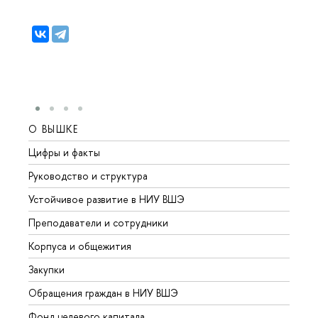
О ВЫШКЕ
ОБР
Цифры и факты
Лице
Руководство и структура
Довуз
Устойчивое развитие в НИУ ВШЭ
Олим
Преподаватели и сотрудники
Прием
Корпуса и общежития
Вышк
Закупки
Прием
Обращения граждан в НИУ ВШЭ
Аспир
Фонд целевого капитала
Допол