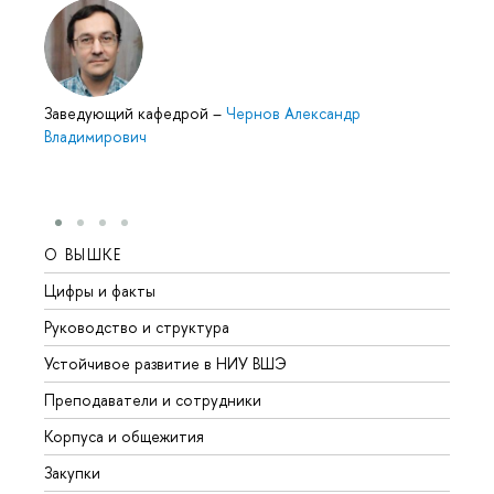
Заведующий кафедрой
–
Чернов Александр
Владимирович
О ВЫШКЕ
ОБР
Цифры и факты
Лице
Руководство и структура
Довуз
Устойчивое развитие в НИУ ВШЭ
Олим
Преподаватели и сотрудники
Прием
Корпуса и общежития
Вышк
Закупки
Прием