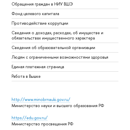
Обращения граждан в НИУ ВШЭ
Аспир
Фонд целевого капитала
Допол
Противодействие коррупции
Центр
Сведения о доходах, расходах, об имуществе и
Бизне
обязательствах имущественного характера
Образ
Сведения об образовательной организации
Обрат
Людям с ограниченными возможностями здоровья
Единая платежная страница
Работа в Вышке
http://www.minobrnauki.gov.ru/
Министерство науки и высшего образования РФ
https://edu.gov.ru/
Министерство просвещения РФ