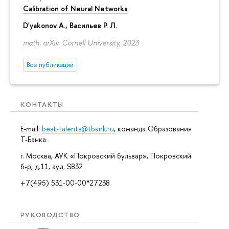
Calibration of Neural Networks
D'yakonov A.
, Васильев Р. Л.
math. arXiv. Cornell University, 2023
Все публикации
КОНТАКТЫ
E-mail:
best-talents@tbank.ru
, команда Образования
Т-Банка
г. Москва, АУК «Покровский бульвар», Покровский
б-р, д.11, ауд. S832
+7(495) 531-00-00*27238
РУКОВОДСТВО