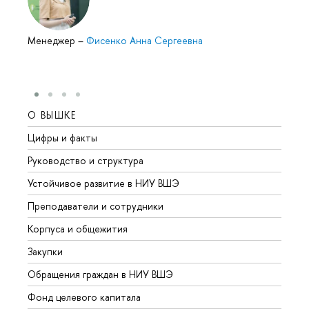
Менеджер
–
Фисенко Анна Сергеевна
О ВЫШКЕ
ОБР
Цифры и факты
Лице
Руководство и структура
Довуз
Устойчивое развитие в НИУ ВШЭ
Олим
Преподаватели и сотрудники
Прием
Корпуса и общежития
Вышк
Закупки
Прием
Обращения граждан в НИУ ВШЭ
Аспир
Фонд целевого капитала
Допол