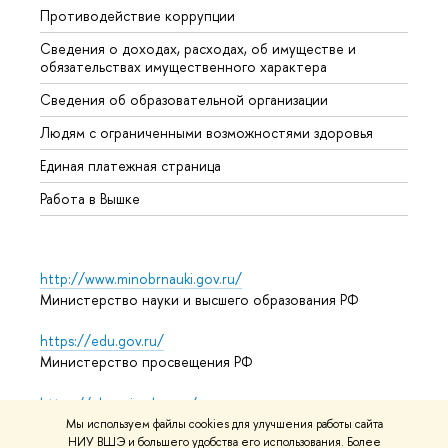
Противодействие коррупции
Центр
Сведения о доходах, расходах, об имуществе и
Бизне
обязательствах имущественного характера
Образ
Сведения об образовательной организации
Обрат
Людям с ограниченными возможностями здоровья
Единая платежная страница
Работа в Вышке
http://www.minobrnauki.gov.ru/
Министерство науки и высшего образования РФ
https://edu.gov.ru/
Министерство просвещения РФ
https://elearning.hse.ru/mooc
Массовые открытые онлайн-курсы
Мы используем файлы cookies для улучшения работы сайта
НИУ ВШЭ и большего удобства его использования. Более