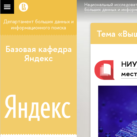
Национальный исследоват
больших данных и инфор
Департамент больших данных и
информационного поиска
Тема «Выш
Базовая кафедра
Яндекс
НИУ 
мест