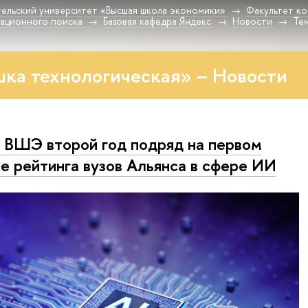
ельский университет «Высшая школа экономики»
Факультет к
мационного поиска
Базовая кафедра Яндекс
Новости
Те
ка технологическая» – Новости
ВШЭ второй год подряд на первом
е рейтинга вузов Альянса в сфере ИИ