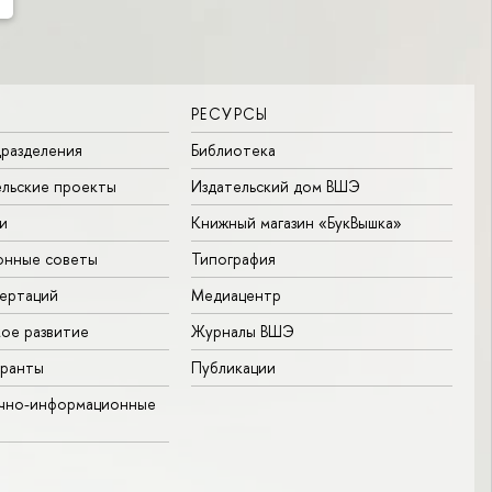
РЕСУРСЫ
разделения
Библиотека
льские проекты
Издательский дом ВШЭ
и
Книжный магазин «БукВышка»
онные советы
Типография
ертаций
Медиацентр
ое развитие
Журналы ВШЭ
гранты
Публикации
учно-информационные