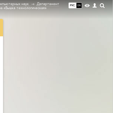
омпьютерных наук
Департамент
РУС
EN
ма «Вышка технологическая»