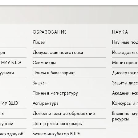
ОБРАЗОВАНИЕ
НАУКА
Лицей
Научные под
ура
Довузовская подготовка
Исследовате
в НИУ ВШЭ
Олимпиады
Мониторинг
удники
Прием в бакалавриат
Диссертаци
Вышка+
Защиты дисс
Прием в магистратуру
Академическ
 НИУ ВШЭ
Аспирантура
Конкурсы и 
ла
Дополнительное образование
Внешние на
ресурсы
рупции
Центр развития карьеры
асходах, об
Бизнес-инкубатор ВШЭ