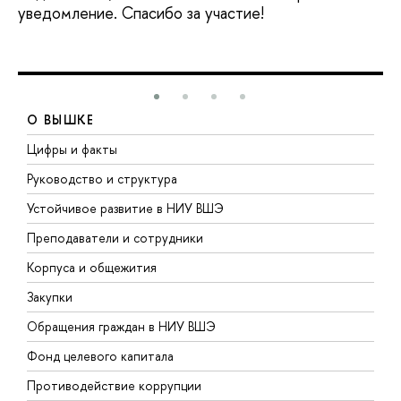
уведомление. Спасибо за участие!
О ВЫШКЕ
Цифры и факты
Л
Руководство и структура
Д
Устойчивое развитие в НИУ ВШЭ
О
Преподаватели и сотрудники
П
Корпуса и общежития
В
Закупки
П
Обращения граждан в НИУ ВШЭ
А
Фонд целевого капитала
Д
Противодействие коррупции
Ц