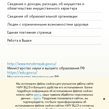
Сведения о доходах, расходах, об имуществе и
Б
обязательствах имущественного характера
О
Сведения об образовательной организации
О
Людям с ограниченными возможностями здоровья
Единая платежная страница
Работа в Вышке
http://www.minobrnauki.gov.ru/
Министерство науки и высшего образования РФ
https://edu.gov.ru/
Министерство просвещения РФ
https://elearning.hse.ru/mooc
Мы используем файлы cookies для улучшения работы сайта
Массовые открытые онлайн-курсы
НИУ ВШЭ и большего удобства его использования. Более
подробную информацию об использовании файлов cookies
можно найти
здесь
, наши правила обработки персональных
данных –
здесь
. Продолжая пользоваться сайтом, вы
✖
© НИУ ВШЭ 1993–2026
Адреса и контакты
Условия
подтверждаете, что были проинформированы об
использования материалов
Политика конфиденциальности
Карта
использовании файлов cookies сайтом НИУ ВШЭ и согласны
сайта