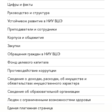
Цифры и факты
Л
Руководство и структура
Д
Устойчивое развитие в НИУ ВШЭ
О
Преподаватели и сотрудники
П
Корпуса и общежития
В
Закупки
П
Обращения граждан в НИУ ВШЭ
А
Фонд целевого капитала
Д
Противодействие коррупции
Ц
Сведения о доходах, расходах, об имуществе и
Б
обязательствах имущественного характера
О
Сведения об образовательной организации
О
Людям с ограниченными возможностями здоровья
Единая платежная страница