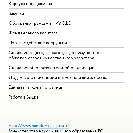
Корпуса и общежития
В
Закупки
П
Обращения граждан в НИУ ВШЭ
А
Фонд целевого капитала
Д
Противодействие коррупции
Ц
Сведения о доходах, расходах, об имуществе и
Б
обязательствах имущественного характера
О
Сведения об образовательной организации
О
Людям с ограниченными возможностями здоровья
Единая платежная страница
Работа в Вышке
http://www.minobrnauki.gov.ru/
Министерство науки и высшего образования РФ