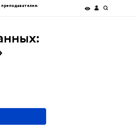
ь преподавателем
анных:
»