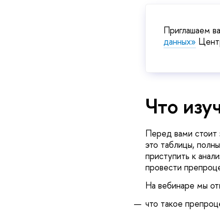
Приглашаем ва
данных»
Центр
Что изу
Перед вами стоит 
это таблицы, полн
приступить к анали
провести препроце
На вебинаре мы от
что такое препроце