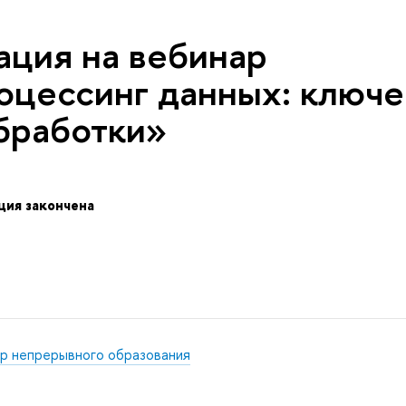
ация на вебинар
цессинг данных: ключ
бработки»
ция закончена
р непрерывного образования