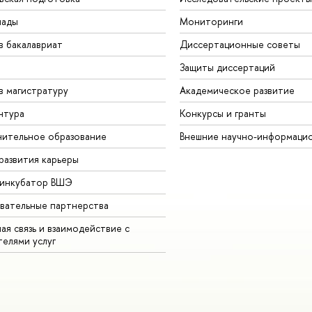
иады
Мониторинги
в бакалавриат
Диссертационные советы
Защиты диссертаций
в магистратуру
Академическое развитие
нтура
Конкурсы и гранты
ительное образование
нешние научно-информацио
развития карьеры
-инкубатор ВШЭ
вательные партнерства
ая связь и взаимодействие с
телями услу