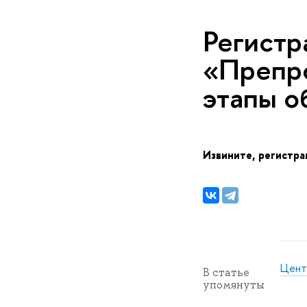
Регистр
«Препро
этапы о
Извините, регистра
Цент
статье
упомянуты