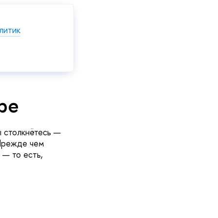
литик
ре
ы столкнётесь —
 Прежде чем
 — то есть,