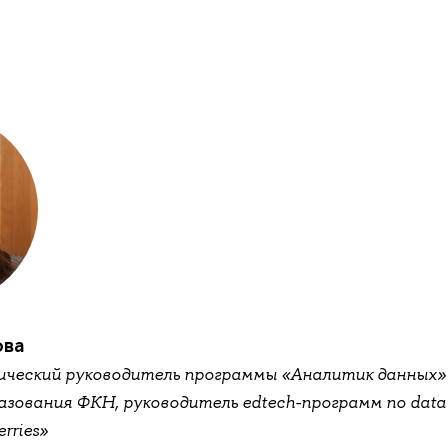
ова
ический руководитель программы «Аналитик данных
зования ФКН, руководитель edtech-программ по data 
rries»