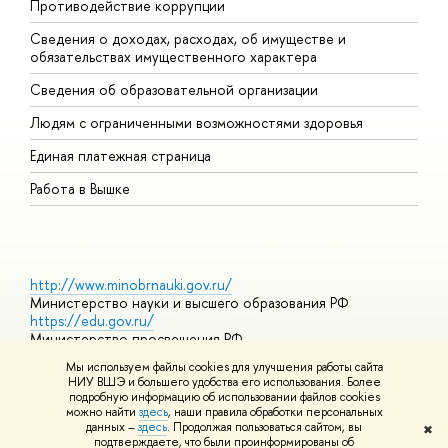
Противодействие коррупции
Ц
Сведения о доходах, расходах, об имуществе и
Б
обязательствах имущественного характера
О
Сведения об образовательной организации
О
Людям с ограниченными возможностями здоровья
Единая платежная страница
Работа в Вышке
http://www.minobrnauki.gov.ru/
Министерство науки и высшего образования РФ
https://edu.gov.ru/
Министерство просвещения РФ
https://elearning.hse.ru/mooc
Мы используем файлы cookies для улучшения работы сайта
Массовые открытые онлайн-курсы
НИУ ВШЭ и большего удобства его использования. Более
подробную информацию об использовании файлов cookies
можно найти
здесь
, наши правила обработки персональных
данных –
здесь
. Продолжая пользоваться сайтом, вы
✖
© НИУ ВШЭ 1993–2026
Адреса и контакты
Условия
подтверждаете, что были проинформированы о