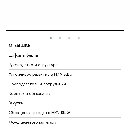
О ВЫШКЕ
Цифры и факты
Л
Руководство и структура
Д
Устойчивое развитие в НИУ ВШЭ
О
Преподаватели и сотрудники
П
Корпуса и общежития
ы
Закупки
П
Обращения граждан в НИУ ВШЭ
А
Фонд целевого капитала
Д