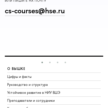
ИЛИ ПИШИТЕ НА ПОЧТУ
cs-courses@hse.ru
О ВЫШКЕ
Цифры и факты
Л
Руководство и структура
Д
Устойчивое развитие в НИУ ВШЭ
О
Преподаватели и сотрудники
П