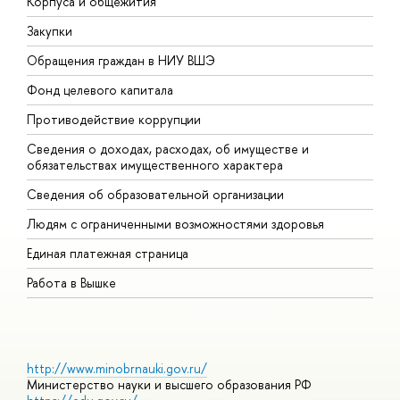
Корпуса и общежития
В
Закупки
П
Обращения граждан в НИУ ВШЭ
А
Фонд целевого капитала
Д
Противодействие коррупции
Ц
Сведения о доходах, расходах, об имуществе и
Б
обязательствах имущественного характера
О
Сведения об образовательной организации
О
Людям с ограниченными возможностями здоровья
Единая платежная страница
Работа в Вышке
http://www.minobrnauki.gov.ru/
Министерство науки и высшего образования РФ