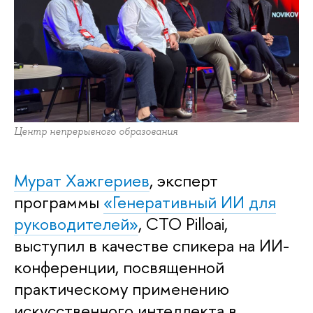
Центр непрерывного образования
Мурат Хажгериев
, эксперт
программы
«Генеративный ИИ для
руководителей»
, CTO Pilloai,
выступил в качестве спикера на ИИ-
конференции, посвященной
практическому применению
искусственного интеллекта в