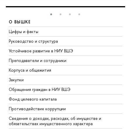
О ВЫШКЕ
Цифры и факты
Л
Руководство и структура
Д
Устойчивое развитие в НИУ ВШЭ
О
Преподаватели и сотрудники
П
Корпуса и общежития
В
Закупки
П
Обращения граждан в НИУ ВШЭ
А
Фонд целевого капитала
Д
Противодействие коррупции
Ц
Сведения о доходах, расходах, об имуществе и
Б
обязательствах имущественного характера
О