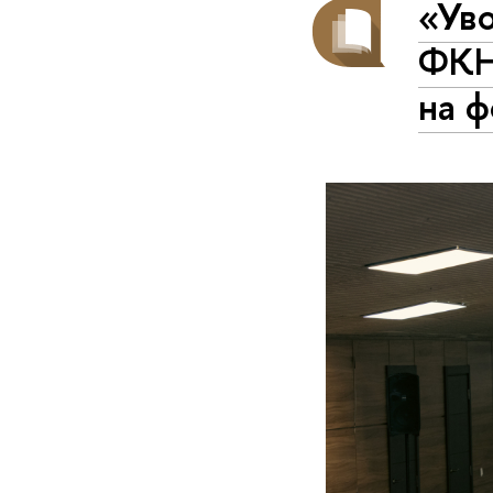
«Уво
ФКН
на 