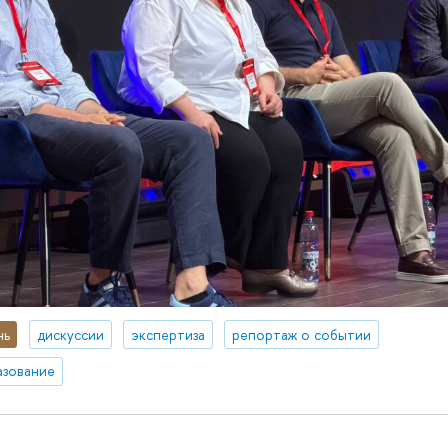
нь
дискуссии
экспертиза
репортаж о событии
азование