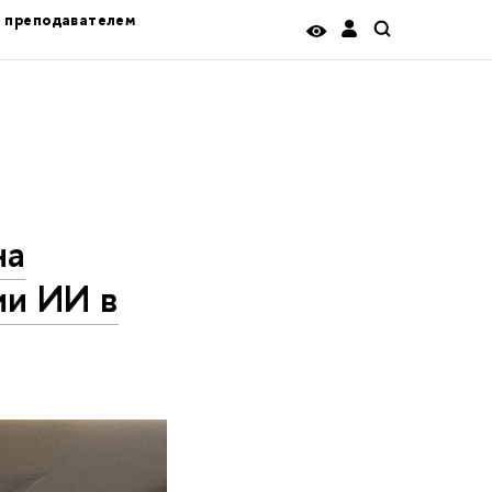
ь преподавателем
на
ии ИИ в