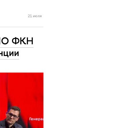
21 июля
ЦНО ФКН
нции