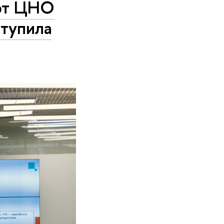
ерт ЦНО
тупила