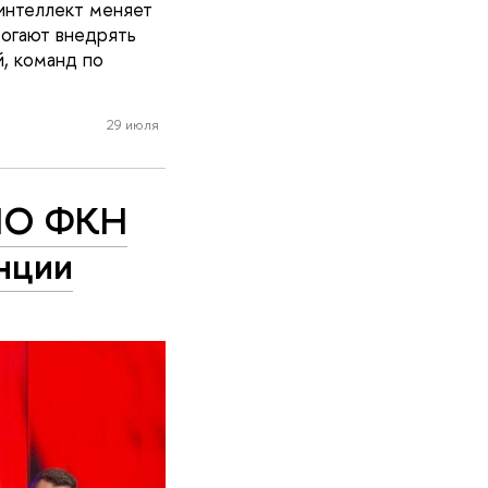
 интеллект меняет
могают внедрять
, команд по
29 июля
ЦНО ФКН
нции