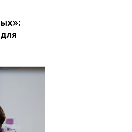
ных»:
 для