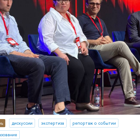
нь
дискуссии
экспертиза
репортаж о событии
азование