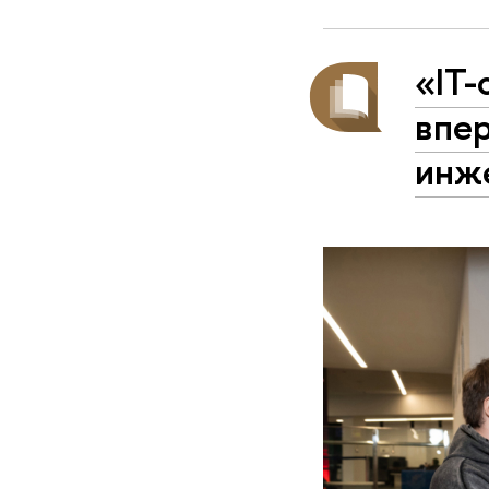
«IT-
впер
инж