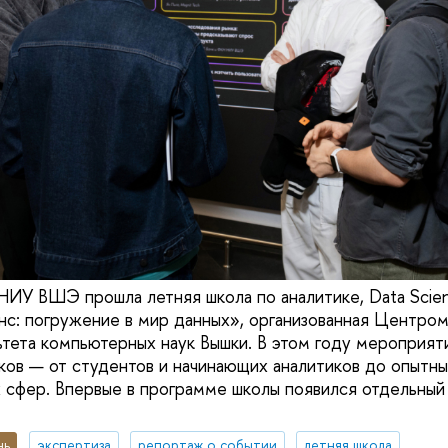
НИУ ВШЭ прошла летняя школа по аналитике, Data Scien
еанс: погружение в мир данных», организованная Центро
ьтета компьютерных наук Вышки. В этом году мероприя
ков — от студентов и начинающих аналитиков до опытны
 сфер. Впервые в программе школы появился отдельный 
нь
экспертиза
репортаж о событии
летняя школа