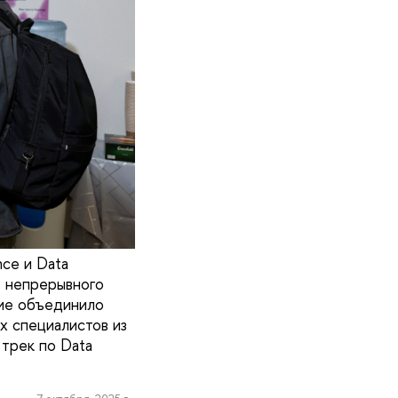
ce и Data
м непрерывного
тие объединило
х специалистов из
трек по Data
7 октября, 2025 г.