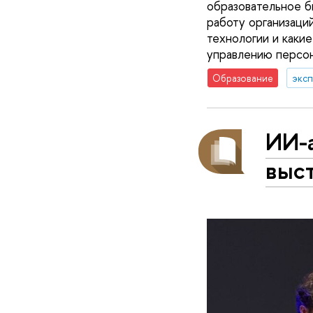
образовательное б
работу организаци
технологии и каки
управлению персо
Образование
эксп
ИИ-
выс