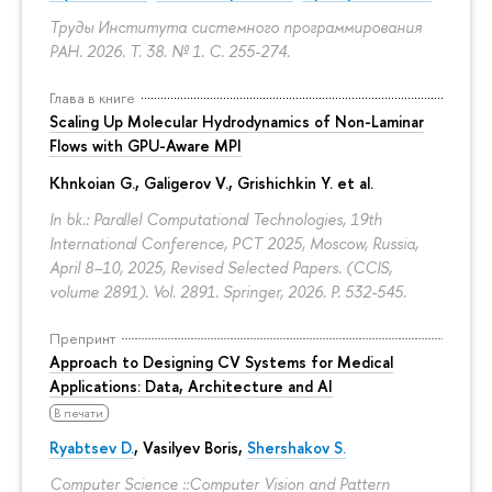
Труды Института системного программирования
РАН. 2026. Т. 38. № 1.
С. 255-274.
Глава в книге
Scaling Up Molecular Hydrodynamics of Non-Laminar
Flows with GPU-Aware MPI
Khnkoian G.,
Galigerov V.
, Grishichkin Y. et al.
In bk.: Parallel Computational Technologies, 19th
International Conference, PCT 2025, Moscow, Russia,
April 8–10, 2025, Revised Selected Papers. (CCIS,
volume 2891). Vol. 2891. Springer, 2026.
P. 532-545.
Препринт
Approach to Designing CV Systems for Medical
Applications: Data, Architecture and AI
В печати
Ryabtsev D.
,
Vasilyev Boris
,
Shershakov S.
Computer Science ::Computer Vision and Pattern