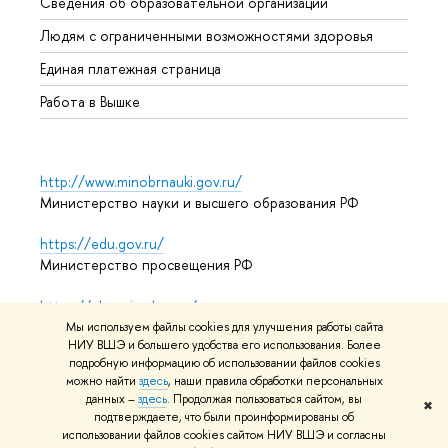
Сведения об образовательной организации
Обрат
Людям с ограниченными возможностями здоровья
Единая платежная страница
Работа в Вышке
http://www.minobrnauki.gov.ru/
Министерство науки и высшего образования РФ
https://edu.gov.ru/
Министерство просвещения РФ
https://elearning.hse.ru/mooc
Массовые открытые онлайн-курсы
Мы используем файлы cookies для улучшения работы сайта
НИУ ВШЭ и большего удобства его использования. Более
подробную информацию об использовании файлов cookies
можно найти
здесь
, наши правила обработки персональных
© НИУ ВШЭ 1993–2026
Адреса и контакты
Условия
данных –
здесь
. Продолжая пользоваться сайтом, вы
✖
подтверждаете, что были проинформированы об
использования материалов
Политика конфиденциальности
использовании файлов cookies сайтом НИУ ВШЭ и согласны
Карта сайта