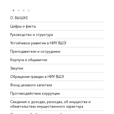
О ВЫШКЕ
ОБР
Цифры и факты
Лице
Руководство и структура
Довуз
Устойчивое развитие в НИУ ВШЭ
Олим
Преподаватели и сотрудники
Прием
Корпуса и общежития
Вышк
Закупки
Прием
Обращения граждан в НИУ ВШЭ
Аспир
Фонд целевого капитала
Допол
Противодействие коррупции
Центр
Сведения о доходах, расходах, об имуществе и
Бизне
обязательствах имущественного характера
Образ