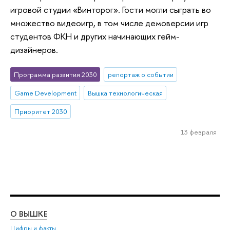
игровой студии «Винторог». Гости могли сыграть во
множество видеоигр, в том числе демоверсии игр
студентов ФКН и других начинающих гейм-
дизайнеров.
Программа развития 2030
репортаж о событии
Game Development
Вышка технологическая
Приоритет 2030
13 февраля
О ВЫШКЕ
ОБ
Цифры и факты
Ли