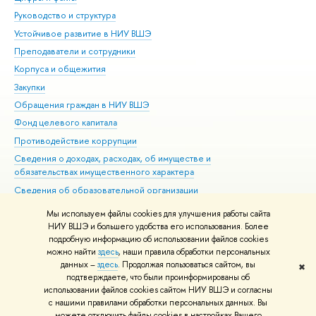
Руководство и структура
Дов
Устойчивое развитие в НИУ ВШЭ
Ол
Преподаватели и сотрудники
При
Корпуса и общежития
Вы
Закупки
При
Обращения граждан в НИУ ВШЭ
Ас
Фонд целевого капитала
До
Противодействие коррупции
Цен
Сведения о доходах, расходах, об имуществе и
Би
обязательствах имущественного характера
Об
Сведения об образовательной организации
Обр
Людям с ограниченными возможностями здоровья
Мы используем файлы cookies для улучшения работы сайта
Единая платежная страница
НИУ ВШЭ и большего удобства его использования. Более
подробную информацию об использовании файлов cookies
Работа в Вышке
можно найти
здесь
, наши правила обработки персональных
данных –
здесь
. Продолжая пользоваться сайтом, вы
✖
Редактору
подтверждаете, что были проинформированы об
© НИУ ВШЭ 1993–2026
Адреса и контакты
Условия использования
использовании файлов cookies сайтом НИУ ВШЭ и согласны
с нашими правилами обработки персональных данных. Вы
материалов
Политика конфиденциальности
Карта сайта
можете отключить файлы cookies в настройках Вашего