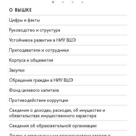
О ВЫШКЕ
Цифры и факты
Л
Руководство и структура
Д
Устойчивое развитие в НИУ ВШЭ
О
Преподаватели и сотрудники
П
Корпуса и общежития
В
Закупки
П
Обращения граждан в НИУ ВШЭ
А
Фонд целевого капитала
Д
Противодействие коррупции
Ц
Сведения о доходах, расходах, об имуществе и
Б
обязательствах имущественного характера
О
Сведения об образовательной организации
О
Людям с ограниченными возможностями здоровья