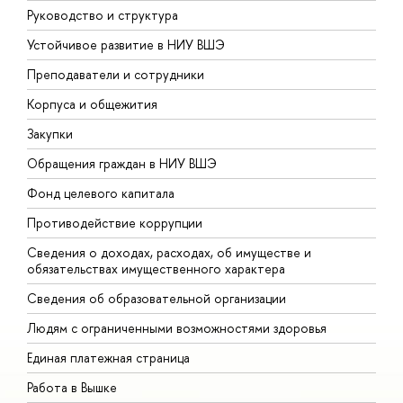
Руководство и структура
Д
Устойчивое развитие в НИУ ВШЭ
О
Преподаватели и сотрудники
П
Корпуса и общежития
В
Закупки
П
Обращения граждан в НИУ ВШЭ
А
Фонд целевого капитала
Д
Противодействие коррупции
Ц
Сведения о доходах, расходах, об имуществе и
Б
обязательствах имущественного характера
О
Сведения об образовательной организации
О
Людям с ограниченными возможностями здоровья
Единая платежная страница
Работа в Вышке