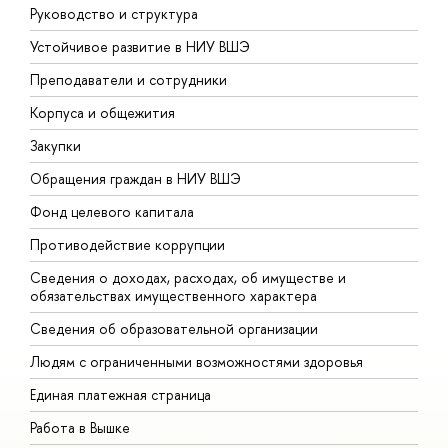
Руководство и структура
Д
Устойчивое развитие в НИУ ВШЭ
О
Преподаватели и сотрудники
П
Корпуса и общежития
В
Закупки
П
Обращения граждан в НИУ ВШЭ
А
Фонд целевого капитала
Д
Противодействие коррупции
Ц
Сведения о доходах, расходах, об имуществе и
Б
обязательствах имущественного характера
О
Сведения об образовательной организации
О
Людям с ограниченными возможностями здоровья
Единая платежная страница
Работа в Вышке