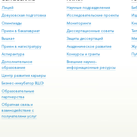
Лицей
Научные подразделения
Би
Довузовская подготовка
Исследовательские проекты
Из
Олимпиады
Мониторинги
Кн
Прием в бакалавриат
Диссертационные советы
Ти
Вышка+
Защиты диссертаций
Ме
Прием в магистратуру
Академическое развитие
Жу
Аспирантура
Конкурсы и гранты
Пу
Дополнительное
Внешние научно-
образование
информационные ресурсы
Центр развития карьеры
Бизнес-инкубатор ВШЭ
Образовательные
партнерства
Обратная связь и
взаимодействие с
получателями услуг