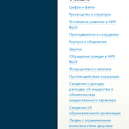
Цифры и факты
Руководство и структура
Устойчивое развитие в НИУ
ВШЭ
Преподаватели и сотрудники
Корпуса и общежития
Закупки
Обращения граждан в НИУ
ВШЭ
Фонд целевого капитала
Противодействие коррупции
Сведения о доходах,
расходах, об имуществе и
обязательствах
имущественного характера
Сведения об
образовательной организации
Людям с ограниченными
возможностями здоровья