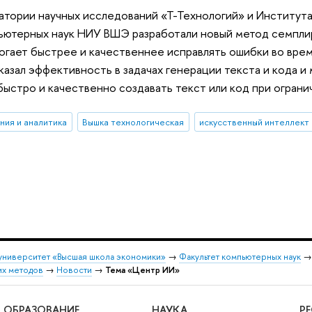
атории научных исследований «Т-Технологий» и Института
пьютерных наук НИУ ВШЭ разработали новый метод семпли
огает быстрее и качественнее исправлять ошибки во врем
казал эффективность в задачах генерации текста и кода и
ыстро и качественно создавать текст или код при ограни
ния и аналитика
Вышка технологическая
искусственный интеллект
университет «Высшая школа экономики»
→
Факультет компьютерных наук
их методов
→
Новости
→
Тема «Центр ИИ»
ОБРАЗОВАНИЕ
НАУКА
Р