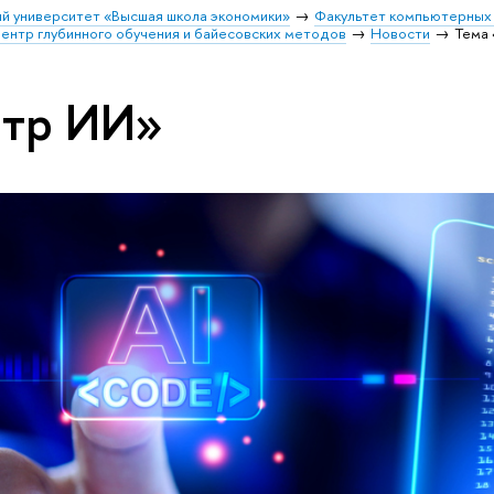
й университет «Высшая школа экономики»
Факультет компьютерных 
ентр глубинного обучения и байесовских методов
Новости
Тема
нтр ИИ»