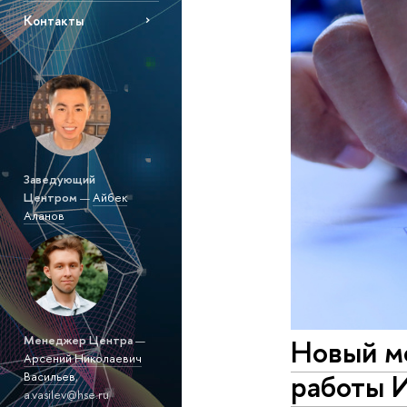
Контакты
Заведующий
Центром
—
Айбек
Аланов
Менеджер Центра
—
Новый м
Арсений Николаевич
работы 
Васильев
,
a.vasilev@hse.ru