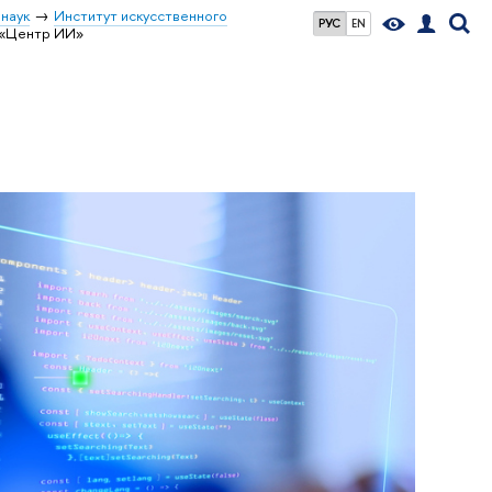
наук
Институт искусственного
РУС
EN
 «Центр ИИ»