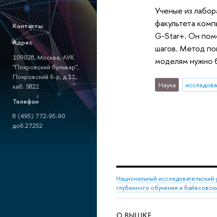
Ученые из лабор
факультета ком
Контакты:
G-Star+. Он пом
Адрес
шагов. Метод по
109028, Москва, АУК
моделям нужно б
"Покровский бульвар",
Покровский б-р, д.11,
Наука
исследова
каб. S822
Телефон
8 (495) 772-95-90
доб.27252
Национальный исследовательский 
глубинного обучения и байесовск
О ВЫШКЕ