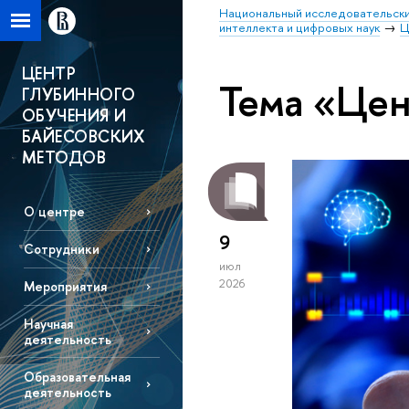
Национальный исследовательски
интеллекта и цифровых наук
Ц
ЦЕНТР
Тема «Це
ГЛУБИННОГО
ОБУЧЕНИЯ И
БАЙЕСОВСКИХ
МЕТОДОВ
О центре
9
Сотрудники
июл
2026
Мероприятия
Научная
деятельность
Образовательная
деятельность