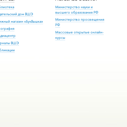
блиотека
Министерство науки и
высшего образования РФ
дательский дом ВШЭ
Министерство просвещения
ижный магазин «БукВышка»
РФ
пография
Массовые открытые онлайн-
диацентр
курсы
рналы ВШЭ
бликации