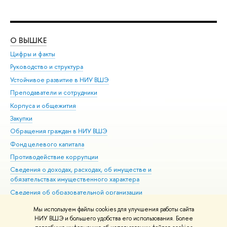
О ВЫШКЕ
ОБ
Цифры и факты
Ли
Руководство и структура
Дов
Устойчивое развитие в НИУ ВШЭ
Ол
Преподаватели и сотрудники
При
Корпуса и общежития
Вы
Закупки
При
Обращения граждан в НИУ ВШЭ
Ас
Фонд целевого капитала
До
Противодействие коррупции
Цен
Сведения о доходах, расходах, об имуществе и
Би
обязательствах имущественного характера
Об
Сведения об образовательной организации
Обр
Людям с ограниченными возможностями здоровья
Мы используем файлы cookies для улучшения работы сайта
Единая платежная страница
НИУ ВШЭ и большего удобства его использования. Более