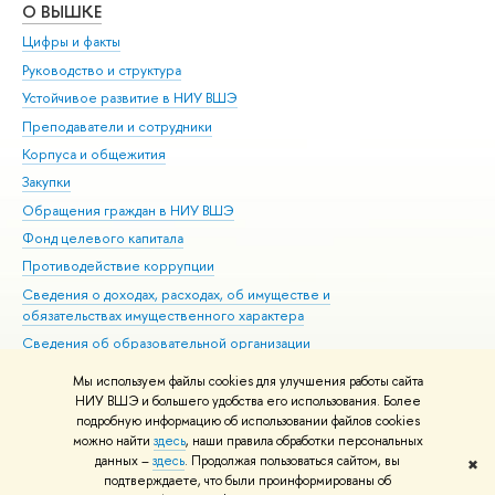
О ВЫШКЕ
ОБ
Цифры и факты
Ли
Руководство и структура
Дов
Устойчивое развитие в НИУ ВШЭ
Ол
Преподаватели и сотрудники
При
Корпуса и общежития
Вы
Закупки
При
Обращения граждан в НИУ ВШЭ
Ас
Фонд целевого капитала
До
Противодействие коррупции
Цен
Сведения о доходах, расходах, об имуществе и
Би
обязательствах имущественного характера
Об
Сведения об образовательной организации
Обр
Людям с ограниченными возможностями здоровья
Мы используем файлы cookies для улучшения работы сайта
Единая платежная страница
НИУ ВШЭ и большего удобства его использования. Более
подробную информацию об использовании файлов cookies
Работа в Вышке
можно найти
здесь
, наши правила обработки персональных
данных –
здесь
. Продолжая пользоваться сайтом, вы
✖
Редактору
подтверждаете, что были проинформированы об