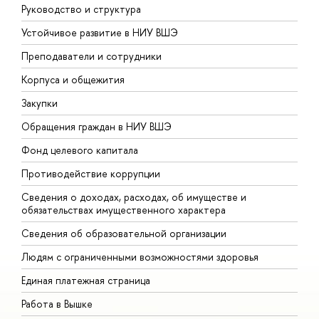
Руководство и структура
Д
Устойчивое развитие в НИУ ВШЭ
О
Преподаватели и сотрудники
П
Корпуса и общежития
В
Закупки
П
Обращения граждан в НИУ ВШЭ
А
Фонд целевого капитала
Д
Противодействие коррупции
Ц
Сведения о доходах, расходах, об имуществе и
Б
обязательствах имущественного характера
О
Сведения об образовательной организации
О
Людям с ограниченными возможностями здоровья
Единая платежная страница
Работа в Вышке