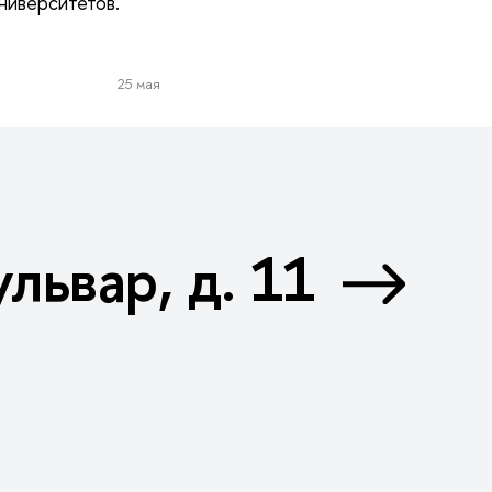
ниверситетов.
25 мая
львар, д. 11