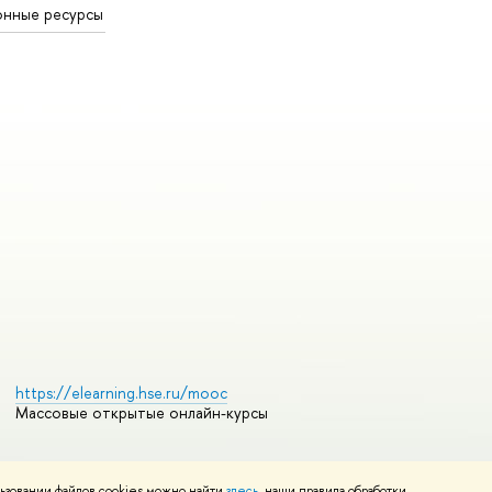
онные ресурсы
https://elearning.hse.ru/mooc
Массовые открытые онлайн-курсы
ьзовании файлов cookies можно найти
здесь
, наши правила обработки