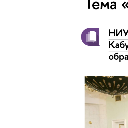
Тема 
НИУ
Кабу
обра