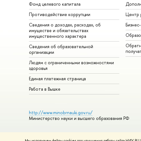
Фонд целевого капитала
Дополн
Противодействие коррупции
Центр 
Сведения о доходах, расходах, об
Бизнес
имуществе и обязательствах
Образо
имущественного характера
Обратн
Сведения об образовательной
получа
организации
Людям с ограниченными возможностями
здоровья
Единая платежная страница
Работа в Вышке
http://www.minobrnauki.gov.ru/
Министерство науки и высшего образования РФ
Мы используем файлы cookies для улучшения работы сайта НИУ ВШЭ