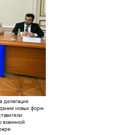
а делегация
ждение новых форм
ставители
о взаимной
фере