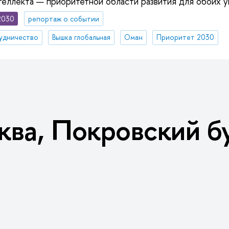
теллекта — приоритетной области развития для обоих у
2030
репортаж о событии
удничество
Вышка глобальная
Оман
Приоритет 2030
ква, Покровский бу