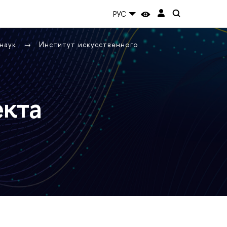
РУС
 наук
Институт искусственного
екта