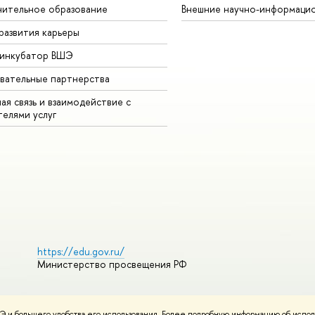
ительное образование
Внешние научно-информаци
развития карьеры
-инкубатор ВШЭ
вательные партнерства
ая связь и взаимодействие с
телями услуг
https://edu.gov.ru/
Министерство просвещения РФ
 и большего удобства его использования. Более подробную информацию об испол