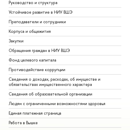
Руководство и структура
Д
Устойчивое развитие в НИУ ВШЭ
О
Преподаватели и сотрудники
П
Корпуса и общежития
В
Закупки
П
Обращения граждан в НИУ ВШЭ
А
Фонд целевого капитала
Д
Противодействие коррупции
Ц
Сведения о доходах, расходах, об имуществе и
Б
обязательствах имущественного характера
О
Сведения об образовательной организации
О
Людям с ограниченными возможностями здоровья
Единая платежная страница
Работа в Вышке