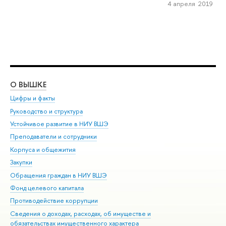
4 апреля 2019
О ВЫШКЕ
ОБ
Цифры и факты
Ли
Руководство и структура
Дов
Устойчивое развитие в НИУ ВШЭ
Ол
Преподаватели и сотрудники
При
Корпуса и общежития
Вы
Закупки
При
Обращения граждан в НИУ ВШЭ
Ас
Фонд целевого капитала
До
Противодействие коррупции
Цен
Сведения о доходах, расходах, об имуществе и
Би
обязательствах имущественного характера