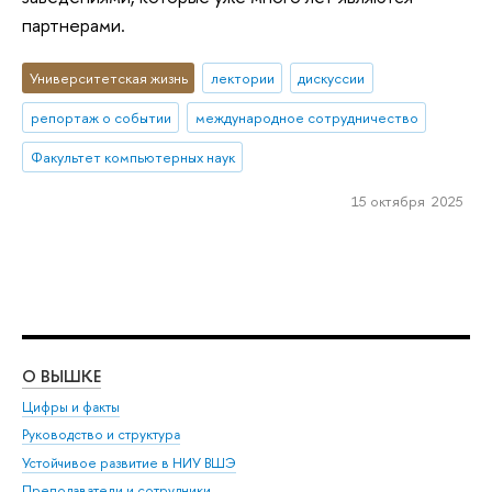
партнерами.
Университетская жизнь
лектории
дискуссии
репортаж о событии
международное сотрудничество
Факультет компьютерных наук
15 октября 2025
О ВЫШКЕ
ОБ
Цифры и факты
Ли
Руководство и структура
Дов
Устойчивое развитие в НИУ ВШЭ
Ол
Преподаватели и сотрудники
При