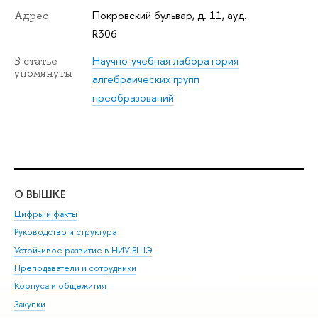
Покровский бульвар, д. 11, ауд.
Адрес
R306
Научно-учебная лаборатория
В статье
упомянуты
алгебраических групп
преобразований
О ВЫШКЕ
ОБ
Цифры и факты
Ли
Руководство и структура
Дов
Устойчивое развитие в НИУ ВШЭ
Ол
Преподаватели и сотрудники
При
Корпуса и общежития
Вы
Закупки
При